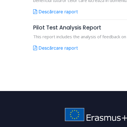
beneficiul tuturor celor care lucrează în domeniu
Descărcare raport
Pilot Test Analysis Report
This report includes the analysis of feedback on
Descărcare raport