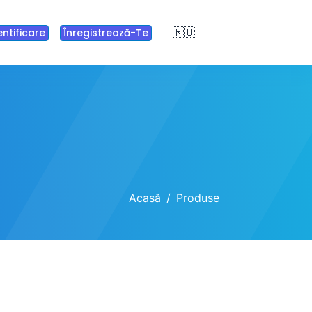
🇷🇴
ntificare
Înregistrează-Te
Acasă
Produse