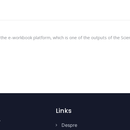
.
 the e-workbook platform, which is one of the outputs of the Scie
Links
Despre